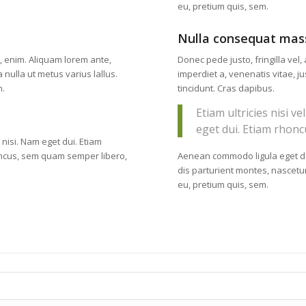
eu, pretium quis, sem.
Nulla consequat mas
c, enim. Aliquam lorem ante,
Donec pede justo, fringilla vel,
a nulla ut metus varius lallus.
imperdiet a, venenatis vitae, ju
m.
tincidunt. Cras dapibus.
Etiam ultricies nisi v
eget dui. Etiam rhonc
s nisi. Nam eget dui. Etiam
Aenean commodo ligula eget d
ncus, sem quam semper libero,
dis parturient montes, nascetur
eu, pretium quis, sem.