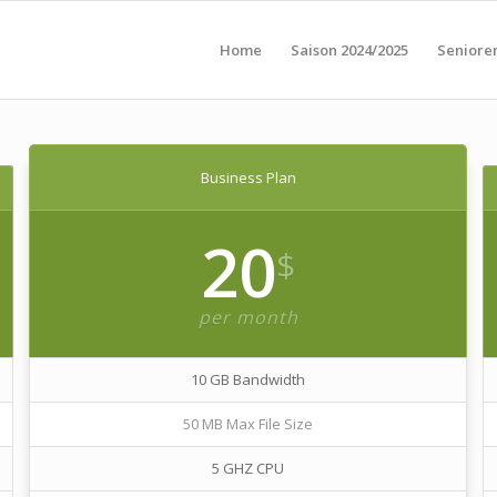
Home
Saison 2024/2025
Seniore
Business Plan
20
$
per month
10 GB Bandwidth
50 MB Max File Size
5 GHZ CPU