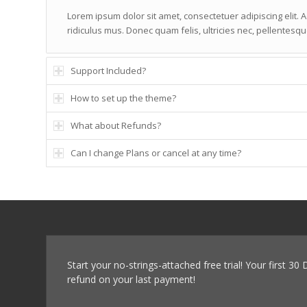
Lorem ipsum dolor sit amet, consectetuer adipiscing elit.
ridiculus mus. Donec quam felis, ultricies nec, pellentes
Support Included?
How to set up the theme?
What about Refunds?
Can I change Plans or cancel at any time?
Start your no-strings-attached free trial! Your first 30
refund on your last payment!