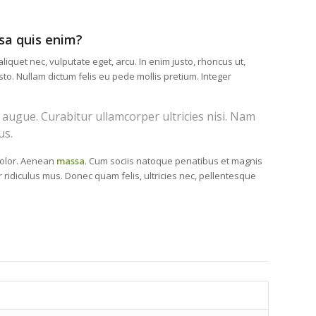
sa quis enim?
 aliquet nec, vulputate eget, arcu. In enim justo, rhoncus ut,
sto. Nullam dictum felis eu pede mollis pretium. Integer
el augue. Curabitur ullamcorper ultricies nisi. Nam
us.
olor. Aenean
massa
. Cum sociis natoque penatibus et magnis
 ridiculus mus. Donec quam felis, ultricies nec, pellentesque