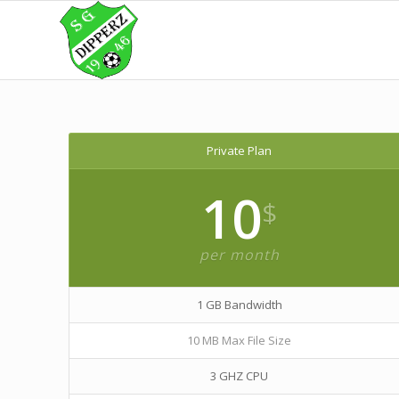
Private Plan
10
$
per month
1 GB Bandwidth
10 MB Max File Size
3 GHZ CPU