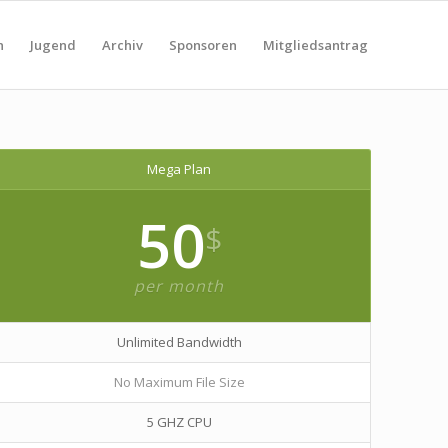
n
Jugend
Archiv
Sponsoren
Mitgliedsantrag
Mega Plan
50
$
per month
Unlimited Bandwidth
No Maximum File Size
5 GHZ CPU