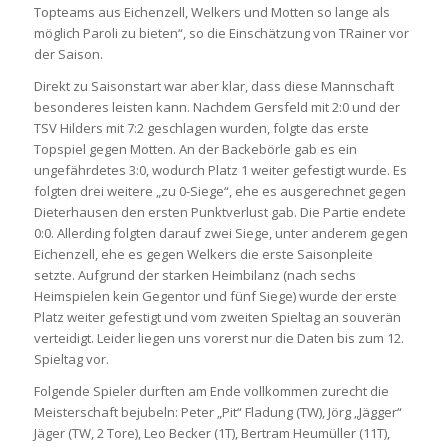
Topteams aus Eichenzell, Welkers und Motten so lange als
möglich Paroli zu bieten“, so die Einschätzung von TRainer vor
der Saison.
Direkt zu Saisonstart war aber klar, dass diese Mannschaft
besonderes leisten kann. Nachdem Gersfeld mit 2:0 und der
TSV Hilders mit 7:2 geschlagen wurden, folgte das erste
Topspiel gegen Motten. An der Backebörle gab es ein
ungefährdetes 3:0, wodurch Platz 1 weiter gefestigt wurde. Es
folgten drei weitere „zu 0-Siege“, ehe es ausgerechnet gegen
Dieterhausen den ersten Punktverlust gab. Die Partie endete
0:0. Allerding folgten darauf zwei Siege, unter anderem gegen
Eichenzell, ehe es gegen Welkers die erste Saisonpleite
setzte. Aufgrund der starken Heimbilanz (nach sechs
Heimspielen kein Gegentor und fünf Siege) wurde der erste
Platz weiter gefestigt und vom zweiten Spieltag an souverän
verteidigt. Leider liegen uns vorerst nur die Daten bis zum 12.
Spieltag vor.
Folgende Spieler durften am Ende vollkommen zurecht die
Meisterschaft bejubeln: Peter „Pit“ Fladung (TW), Jörg „Jägger“
Jäger (TW, 2 Tore), Leo Becker (1T), Bertram Heumüller (11T),