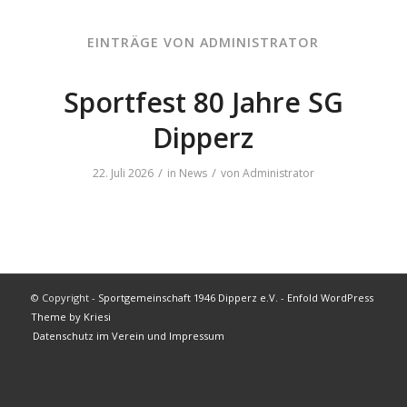
EINTRÄGE VON ADMINISTRATOR
Sportfest 80 Jahre SG
Dipperz
/
/
22. Juli 2026
in
News
von
Administrator
© Copyright -
Sportgemeinschaft 1946 Dipperz e.V.
-
Enfold WordPress
Theme by Kriesi
Datenschutz im Verein und Impressum